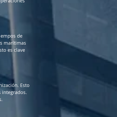
operaciones 
tiempos de 
as marítimas 
sto es clave 
ización. Esto 
 integrados. 
s.