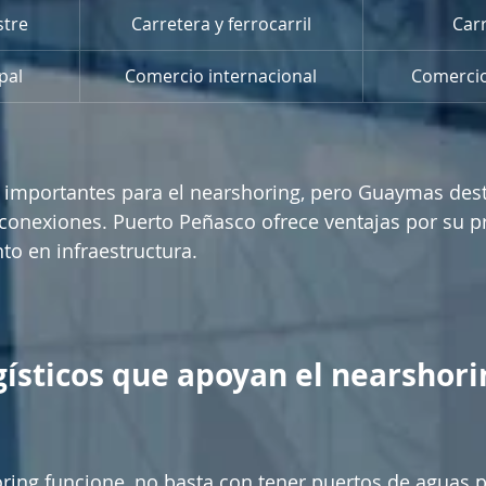
stre
Carretera y ferrocarril
Car
pal
Comercio internacional
Comercio
importantes para el nearshoring, pero Guaymas dest
conexiones. Puerto Peñasco ofrece ventajas por su pr
to en infraestructura.
gísticos que apoyan el nearshori
ring funcione, no basta con tener puertos de aguas p