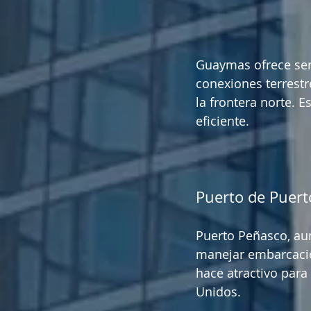
Guaymas ofrece serv
conexiones terrestre
la frontera norte. E
eficiente.
Puerto de Puer
Puerto Peñasco, au
manejar embarcacion
hace atractivo par
Unidos.