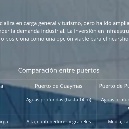
cializa en carga general y turismo, pero ha ido ampli
der la demanda industrial. La inversión en infraestru
s lo posiciona como una opción viable para el nearsho
Comparación entre puertos
ca
Puerto de Guaymas
Puerto de P
d
Aguas profundas (hasta 14 m)
Aguas profun
arga
Alta, contenedores y graneles
Media, ca