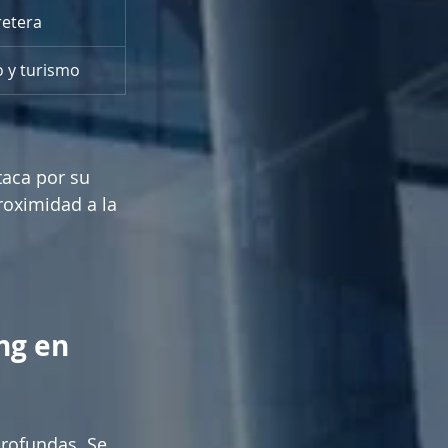
retera
 y turismo
aca por su 
oximidad a la 
ng en 
rofundas. Se 