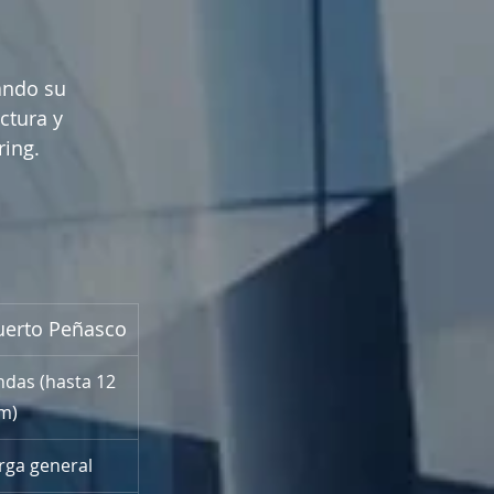
ando su 
ctura y 
ring.
uerto Peñasco
das (hasta 12 
m)
rga general