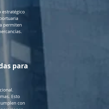
 estratégico 
portuaria 
a permiten 
mercancías. 
das para 
ional. 
mas. Esto 
 cumplen con 