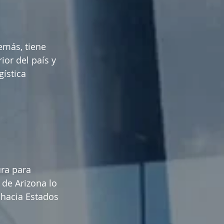
emás, tiene 
ior del país y 
gística 
ra para 
de Arizona lo 
hacia Estados 