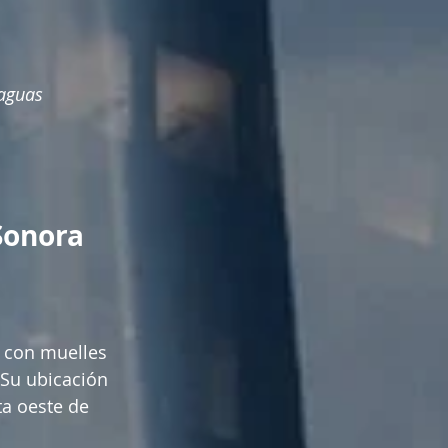
aguas 
Sonora
 con muelles 
Su ubicación 
ta oeste de 